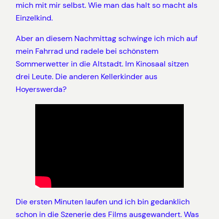
mich mit mir selbst. Wie man das halt so macht als
Einzelkind.
Aber an diesem Nachmittag schwinge ich mich auf
mein Fahrrad und radele bei schönstem
Sommerwetter in die Altstadt. Im Kinosaal sitzen
drei Leute. Die anderen Kellerkinder aus
Hoyerswerda?
Die ersten Minuten laufen und ich bin gedanklich
schon in die Szenerie des Films ausgewandert. Was