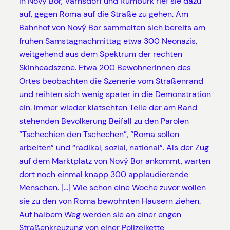
In Nový Bor, Varnsdorf und Rumburk rief sie dazu
auf, gegen Roma auf die Straße zu gehen. Am
Bahnhof von Nový Bor sammelten sich bereits am
frühen Samstagnachmittag etwa 300 Neonazis,
weitgehend aus dem Spektrum der rechten
Skinheadszene. Etwa 200 BewohnerInnen des
Ortes beobachten die Szenerie vom Straßenrand
und reihten sich wenig später in die Demonstration
ein. Immer wieder klatschten Teile der am Rand
stehenden Bevölkerung Beifall zu den Parolen
“Tschechien den Tschechen”, “Roma sollen
arbeiten” und “radikal, sozial, national”. Als der Zug
auf dem Marktplatz von Nový Bor ankommt, warten
dort noch einmal knapp 300 applaudierende
Menschen. […] Wie schon eine Woche zuvor wollen
sie zu den von Roma bewohnten Häusern ziehen.
Auf halbem Weg werden sie an einer engen
Straßenkreuzung von einer Polizeikette